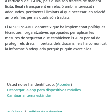
a l'article 5 de l'GDPR, pels quals són tractats de manera
lícita, lleial i transparent en relació amb l'interessat i
adequades, pertinents i limitats al que necessari en relació
amb els fins per als quals són tractats.
El RESPONSABLE garanteix que ha implementat polítiques
tècniques i organitzatives apropiades per aplicar les
mesures de seguretat que estableixen l'GDPR per tal de
protegir els drets i llibertats dels Usuaris i els ha comunicat
la informació adequada perquè puguin exercir-los.
Usted no se ha identificado. (
Acceder
)
Descargar la app para dispositivos móviles
Cambiar al tema estándar
Aula virtual | 2023 © AMBULANCIAS DOMINGO, S.A.U.
| Accés exclusiu per al personal de l'empresa
Avís legal
|
Política de privacitat